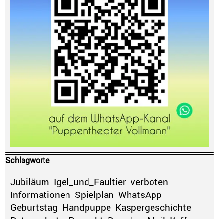
Block überspringen Schlagworte
Schlagworte
Jubiläum
Igel_und_Faultier
verboten
Informationen
Spielplan
WhatsApp
Geburtstag
Handpuppe
Kaspergeschichte