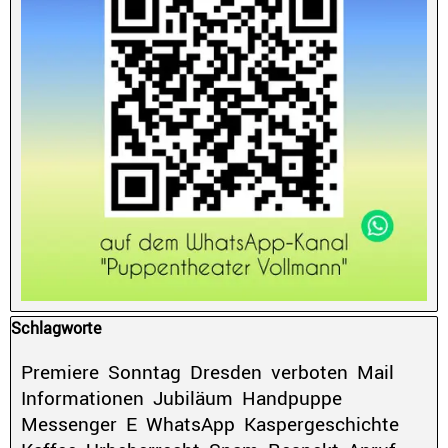
Block überspringen Schlagworte
Schlagworte
Premiere
Sonntag
Dresden
verboten
Mail
Informationen
Jubiläum
Handpuppe
Messenger
E
WhatsApp
Kaspergeschichte