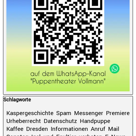
Block überspringen Schlagworte
Schlagworte
Kaspergeschichte
Spam
Messenger
Premiere
Urheberrecht
Datenschutz
Handpuppe
Kaffee
Dresden
Informationen
Anruf
Mail