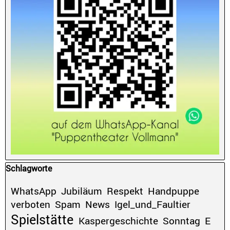
Block überspringen Schlagworte
Schlagworte
WhatsApp
Jubiläum
Respekt
Handpuppe
verboten
Spam
News
Igel_und_Faultier
Spielstätte
Kaspergeschichte
Sonntag
E