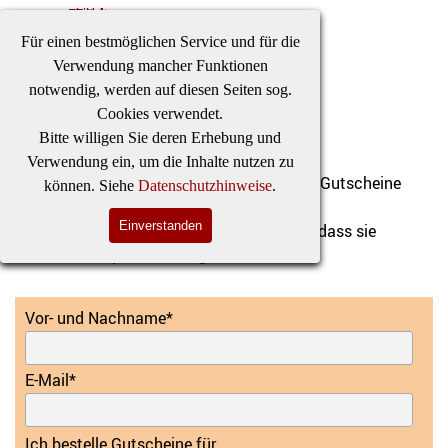
Direkt zum Seiteninhalt
Besuchen
Einladen
Stücke
Tickets
Für einen bestmöglichen Service und für die
Menü überspringen
Verwendung mancher Funktionen
notwendig, werden auf diesen Seiten sog.
Cookies verwendet.
Gutscheinbestellung
Bitte willigen Sie deren Erhebung und
Verwendung ein, um die Inhalte nutzen zu
Hier können Sie für sich und Ihre Freunde Gutscheine
können. Siehe
Datenschutzhinweise
.
bestellen.
Einverstanden
Diese sind einzeln und haben den Vorteil, dass sie
zeitlich und personell ungebunden sind.
Vor- und Nachname
*
E-Mail
*
Ich bestelle Gutscheine für